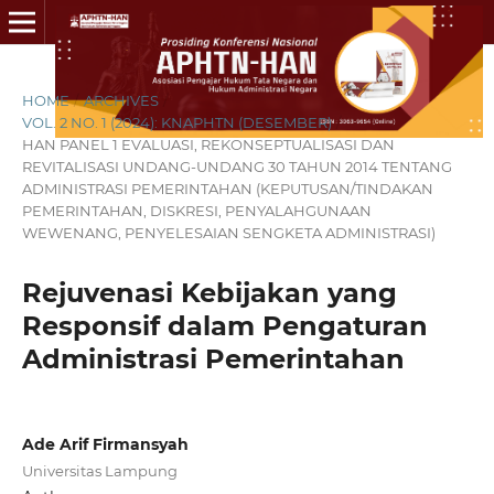
HOME
/
ARCHIVES
/
VOL. 2 NO. 1 (2024): KNAPHTN (DESEMBER)
/
HAN PANEL 1 EVALUASI, REKONSEPTUALISASI DAN
REVITALISASI UNDANG-UNDANG 30 TAHUN 2014 TENTANG
ADMINISTRASI PEMERINTAHAN (KEPUTUSAN/TINDAKAN
PEMERINTAHAN, DISKRESI, PENYALAHGUNAAN
WEWENANG, PENYELESAIAN SENGKETA ADMINISTRASI)
Rejuvenasi Kebijakan yang
Responsif dalam Pengaturan
Administrasi Pemerintahan
Ade Arif Firmansyah
Universitas Lampung