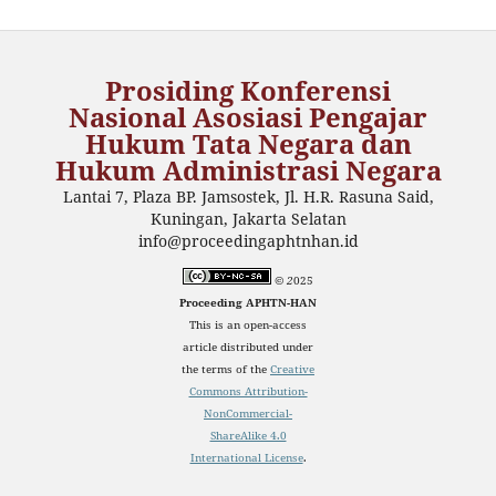
Prosiding Konferensi
Nasional Asosiasi Pengajar
Hukum Tata Negara dan
Hukum Administrasi Negara
Lantai 7, Plaza BP. Jamsostek, Jl. H.R. Rasuna Said,
Kuningan, Jakarta Selatan
info@proceedingaphtnhan.id
© 2
025
Proceeding APHTN-HAN
This is an open-access
article distributed under
the terms of the
Creative
Commons Attribution-
NonCommercial-
ShareAlike 4.0
International License
.