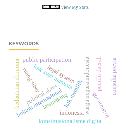
View My Stats
KEYWORDS
pemilu daerah
public participation
warga negara indonesia
consulta previa
kedaulatan ekonomi
hak asasi manusia
legal system
ruang siber
hak memilih
political elites
hukum internasional
governance
lawmaking
indonesia
konstitusionalisme digital