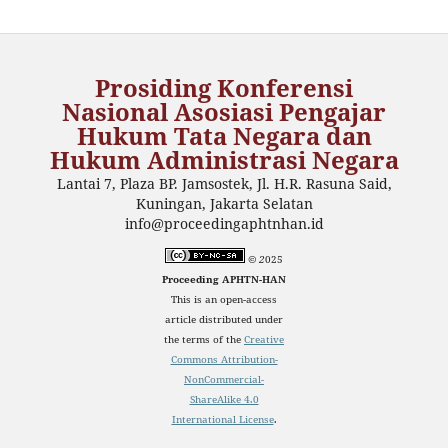
Prosiding Konferensi
Nasional Asosiasi Pengajar
Hukum Tata Negara dan
Hukum Administrasi Negara
Lantai 7, Plaza BP. Jamsostek, Jl. H.R. Rasuna Said,
Kuningan, Jakarta Selatan
info@proceedingaphtnhan.id
© 2
025
Proceeding APHTN-HAN
This is an open-access
article distributed under
the terms of the
Creative
Commons Attribution-
NonCommercial-
ShareAlike 4.0
International License
.