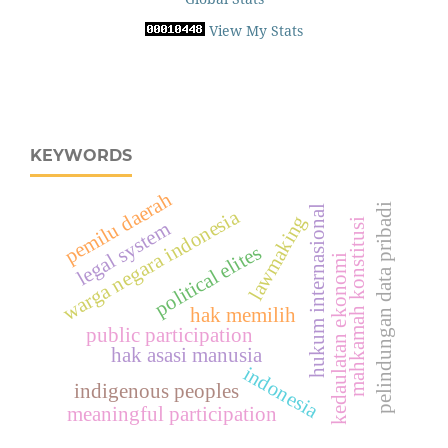
View My Stats
KEYWORDS
pemilu daerah
pelindungan data pribadi
hukum internasional
warga negara indonesia
lawmaking
mahkamah konstitusi
legal system
political elites
kedaulatan ekonomi
hak memilih
public participation
hak asasi manusia
indonesia
indigenous peoples
meaningful participation