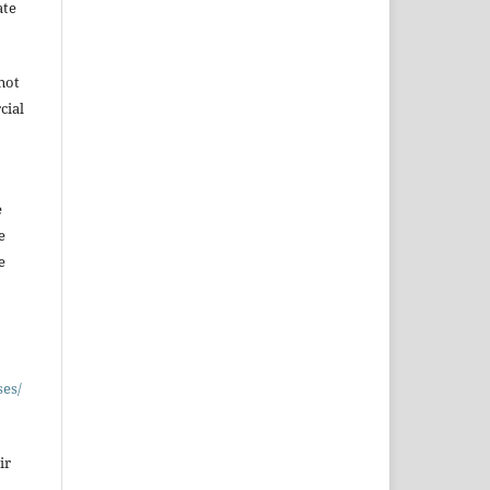
ate
not
cial
e
e
e
ses/
ir