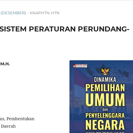
TN (DESEMBER)
/
KNAPHTN-HTN
 SISTEM PERATURAN PERUNDANG-
 M.H.
bus, Pembentukan
 Daerah