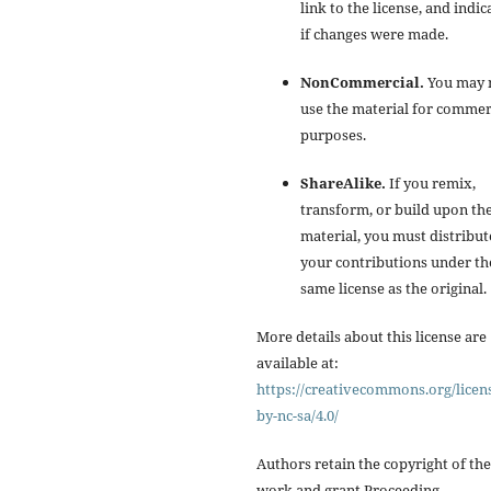
link to the license, and indic
if changes were made.
NonCommercial.
You may 
use the material for commer
purposes.
ShareAlike.
If you remix,
transform, or build upon th
material, you must distribut
your contributions under th
same license as the original.
More details about this license are
available at:
https://creativecommons.org/licen
by-nc-sa/4.0/
Authors retain the copyright of the
work and grant Proceeding