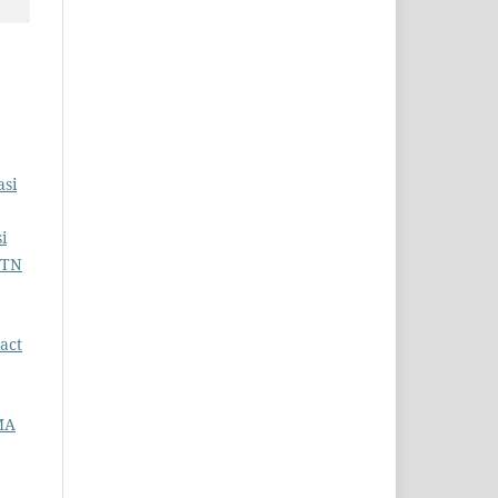
asi
i
HTN
act
MA