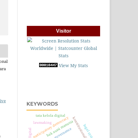
Visitor
onal
View My Stats
ara
ive
KEYWORDS
tata kelola digital
participatory democracy
konstitusionalisme digital
hak asasi manusia
lawmaking
legal system
governance
g