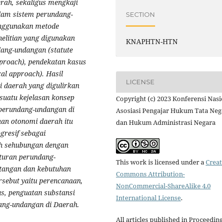
ah, sekaligus mengkaji
alam sistem perundang-
SECTION
menggunakan metode
nelitian yang digunakan
KNAPHTN-HTN
ang-undangan (statute
pproach), pendekatan kasus
cal approach). Hasil
LICENSE
i daerah yang digulirkan
 suatu kejelasan konsep
Copyright (c) 2023 Konferensi Nasi
 perundang-undangan di
Asosiasi Pengajar Hukum Tata Neg
an otonomi daerah itu
dan Hukum Administrasi Negara
gresif sebagai
ah sehubungan dengan
turan perundang-
This work is licensed under a
Creat
tangan dan kebutuhan
Commons Attribution-
rsebut yaitu perencanaan,
NonCommercial-ShareAlike 4.0
s, penguatan substansi
International License
.
ang-undangan di Daerah.
All articles published in Proceedin