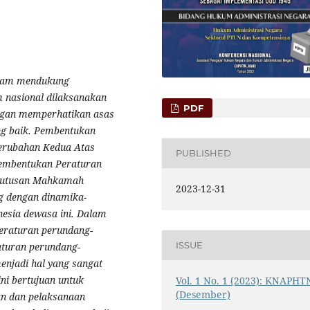
alam mendukung
 nasional dilaksanakan
PDF
engan memperhatikan asas
g baik. Pembentukan
erubahan Kedua Atas
PUBLISHED
embentukan Peraturan
 Putusan Mahkamah
2023-12-31
ng dengan dinamika-
esia dewasa ini. Dalam
eraturan perundang-
ISSUE
aturan perundang-
njadi hal yang sangat
ini bertujuan untuk
Vol. 1 No. 1 (2023): KNAPHT
(Desember)
an dan pelaksanaan