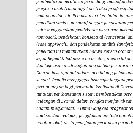
pembentukan peraturan perundang-undangan daer
proyeksi arah (roadmap) konstruksi progresif d
undangan daerah. Penulisan artikel ilmiah ini 
penelitian yuridis normatif dengan pendekatan pe
yaitu menggunakan pendekatan peraturan perund
approach), pendekatan konseptual (conceptual a
(case approach), dan pendekatan analitis (analyti
penelitian ini menunjukkan bahwa konsep otonom
sejak Republik Indonesia ini berdiri, memerlukan
dan kejelasan arah bagaimana sistem peraturan
Daerah bisa optimal dalam mendukung pelaksana
sendiri. Penulis menggagas beberapa langkah pro
pertimbangan bagi pengambil kebijakan di Daer
tuntutan pembangunan sistem pembentukan pera
undangan di Daerah dalam rangka menjawab tan
hukum masyarakat. 5 (lima) langkah progresif te
analisis dan evaluasi, penggunaan metode omnibu
muatan lokal, serta penegakan peraturan perund