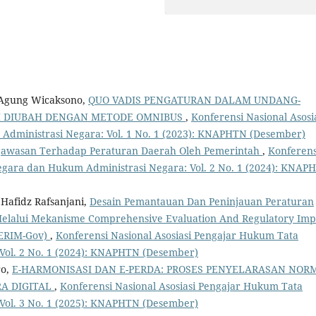
n Agung Wicaksono,
QUO VADIS PENGATURAN DALAM UNDANG-
H DIUBAH DENGAN METODE OMNIBUS
,
Konferensi Nasional Asosi
dministrasi Negara: Vol. 1 No. 1 (2023): KNAPHTN (Desember)
ngawasan Terhadap Peraturan Daerah Oleh Pemerintah
,
Konferens
egara dan Hukum Administrasi Negara: Vol. 2 No. 1 (2024): KNAP
 Hafidz Rafsanjani,
Desain Pemantauan Dan Peninjauan Peraturan
 Melalui Mekanisme Comprehensive Evaluation And Regulatory Imp
CERIM-Gov)
,
Konferensi Nasional Asosiasi Pengajar Hukum Tata
Vol. 2 No. 1 (2024): KNAPHTN (Desember)
ro,
E-HARMONISASI DAN E-PERDA: PROSES PENYELARASAN NOR
A DIGITAL
,
Konferensi Nasional Asosiasi Pengajar Hukum Tata
Vol. 3 No. 1 (2025): KNAPHTN (Desember)