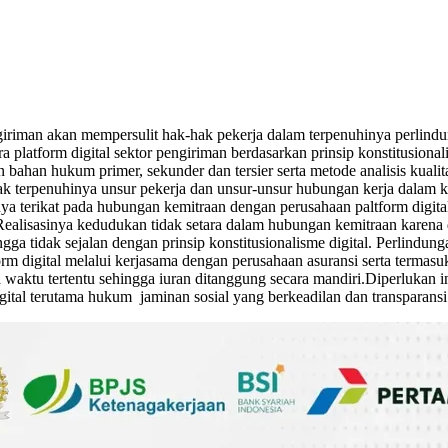
ngiriman akan mempersulit hak-hak pekerja dalam terpenuhinya perlindu
 platform digital sektor pengiriman berdasarkan prinsip konstitusional
an hukum primer, sekunder dan tersier serta metode analisis kualitat
 tidak terpenuhinya unsur pekerja dan unsur-unsur hubungan kerja da
hanya terikat pada hubungan kemitraan dengan perusahaan paltform dig
lisasinya kedudukan tidak setara dalam hubungan kemitraan karena did
ingga tidak sejalan dengan prinsip konstitusionalisme digital. Perlind
form digital melalui kerjasama dengan perusahaan asuransi serta term
da waktu tertentu sehingga iuran ditanggung secara mandiri.Diperlukan
ital terutama hukum jaminan sosial yang berkeadilan dan transparansi 