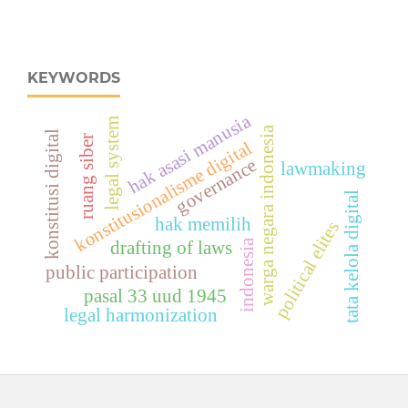
KEYWORDS
hak asasi manusia
legal system
warga negara indonesia
konstitusi digital
ruang siber
konstitusionalisme digital
governance
lawmaking
tata kelola digital
hak memilih
political elites
indonesia
drafting of laws
public participation
pasal 33 uud 1945
legal harmonization