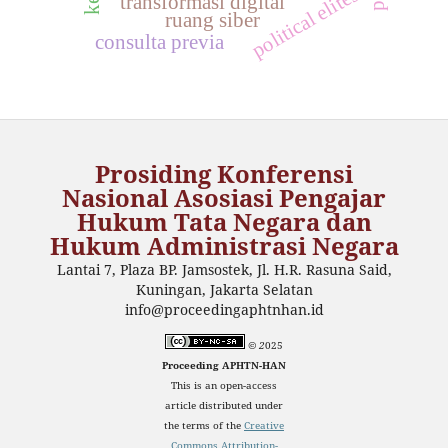
political elites
transformasi digital
ruang siber
consulta previa
Prosiding Konferensi
Nasional Asosiasi Pengajar
Hukum Tata Negara dan
Hukum Administrasi Negara
Lantai 7, Plaza BP. Jamsostek, Jl. H.R. Rasuna Said,
Kuningan, Jakarta Selatan
info@proceedingaphtnhan.id
© 2
025
Proceeding APHTN-HAN
This is an open-access
article distributed under
the terms of the
Creative
Commons Attribution-