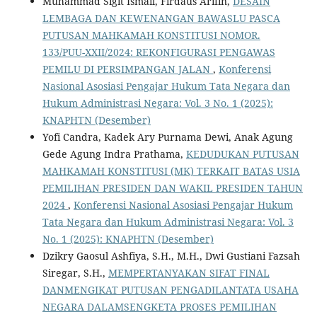
Muhammad Sigit Ismail, Firdaus Arifin,
DESAIN
LEMBAGA DAN KEWENANGAN BAWASLU PASCA
PUTUSAN MAHKAMAH KONSTITUSI NOMOR.
133/PUU-XXII/2024: REKONFIGURASI PENGAWAS
PEMILU DI PERSIMPANGAN JALAN
,
Konferensi
Nasional Asosiasi Pengajar Hukum Tata Negara dan
Hukum Administrasi Negara: Vol. 3 No. 1 (2025):
KNAPHTN (Desember)
Yofi Candra, Kadek Ary Purnama Dewi, Anak Agung
Gede Agung Indra Prathama,
KEDUDUKAN PUTUSAN
MAHKAMAH KONSTITUSI (MK) TERKAIT BATAS USIA
PEMILIHAN PRESIDEN DAN WAKIL PRESIDEN TAHUN
2024
,
Konferensi Nasional Asosiasi Pengajar Hukum
Tata Negara dan Hukum Administrasi Negara: Vol. 3
No. 1 (2025): KNAPHTN (Desember)
Dzikry Gaosul Ashfiya, S.H., M.H., Dwi Gustiani Fazsah
Siregar, S.H.,
MEMPERTANYAKAN SIFAT FINAL
DANMENGIKAT PUTUSAN PENGADILANTATA USAHA
NEGARA DALAMSENGKETA PROSES PEMILIHAN