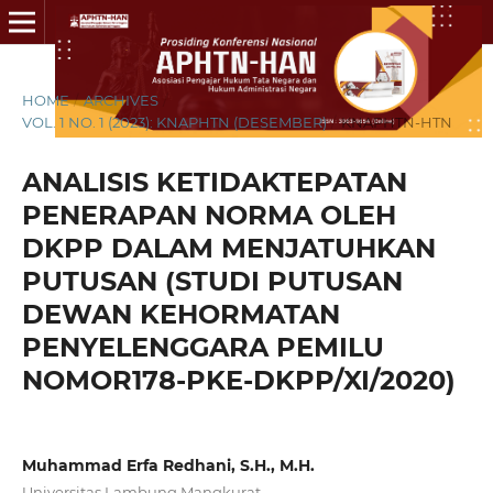
HOME
/
ARCHIVES
/
VOL. 1 NO. 1 (2023): KNAPHTN (DESEMBER)
/
KNAPHTN-HTN
ANALISIS KETIDAKTEPATAN
PENERAPAN NORMA OLEH
DKPP DALAM MENJATUHKAN
PUTUSAN (STUDI PUTUSAN
DEWAN KEHORMATAN
PENYELENGGARA PEMILU
NOMOR178-PKE-DKPP/XI/2020)
Muhammad Erfa Redhani, S.H., M.H.
Universitas Lambung Mangkurat