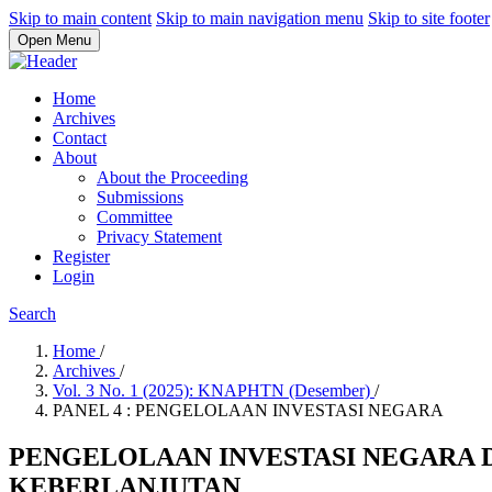
Skip to main content
Skip to main navigation menu
Skip to site footer
Open Menu
Home
Archives
Contact
About
About the Proceeding
Submissions
Committee
Privacy Statement
Register
Login
Search
Home
/
Archives
/
Vol. 3 No. 1 (2025): KNAPHTN (Desember)
/
PANEL 4 : PENGELOLAAN INVESTASI NEGARA
PENGELOLAAN INVESTASI NEGARA 
KEBERLANJUTAN