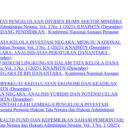
TAS PENGELOLAAN DIVIDEN BUMN SEKTOR MINERBA
 Administrasi Negara: Vol. 3 No. 1 (2025): KNAPHTN (Desember)
BIDANG PENDIDIKAN
,
Konferensi Nasional Asosiasi Pengajar
TA KELOLA INVESTASI NEGARA: MENUJU NATIONAL
istrasi Negara: Vol. 3 No. 1 (2025): KNAPHTN (Desember)
GARA: ANALISIS ATAS PERATURAN DANANTARA
,
ember)
SIP HUKUM LINGKUNGAN DALAM TATA KELOLA DANA
ara: Vol. 3 No. 1 (2025): KNAPHTN (Desember)
EGARA DI BPI DANANTARA
,
Konferensi Nasional Asosiasi
MEMPERKUAT KEDAULATAN EKONOMI DAN KEADILAN
APHTN (Desember)
NEGARA: ANALISIS YURIDIS DAN POTENSI CELAH
NAPHTN (Desember)
RINTAH OLEH LEMBAGA PENGELOLA INVESTASI
Asosiasi Pengajar Hukum Tata Negara dan Hukum Administrasi
EALTH FUND DAN KEPEMILIKAN SAHAM PEMERINTAH:
ata Negara dan Hukum Administrasi Negara: Vol. 3 No. 1 (2025):