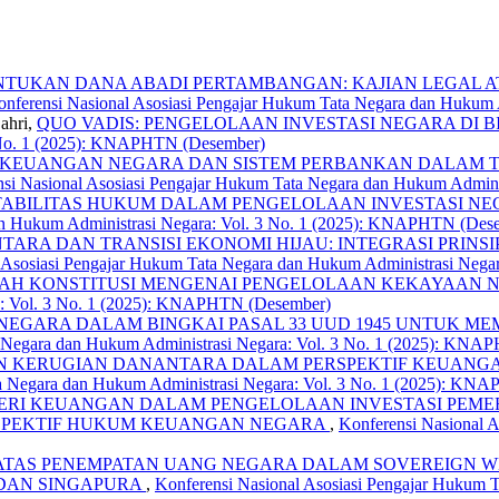
TUKAN DANA ABADI PERTAMBANGAN: KAJIAN LEGAL A
onferensi Nasional Asosiasi Pengajar Hukum Tata Negara dan Hukum
ahri,
QUO VADIS: PENGELOLAAN INVESTASI NEGARA DI 
 No. 1 (2025): KNAPHTN (Desember)
 KEUANGAN NEGARA DAN SISTEM PERBANKAN DALAM TA
nsi Nasional Asosiasi Pengajar Hukum Tata Negara dan Hukum Admin
ABILITAS HUKUM DALAM PENGELOLAAN INVESTASI NE
dan Hukum Administrasi Negara: Vol. 3 No. 1 (2025): KNAPHTN (Des
TARA DAN TRANSISI EKONOMI HIJAU: INTEGRASI PRIN
l Asosiasi Pengajar Hukum Tata Negara dan Hukum Administrasi Neg
AH KONSTITUSI MENGENAI PENGELOLAAN KEKAYAAN N
a: Vol. 3 No. 1 (2025): KNAPHTN (Desember)
NEGARA DALAM BINGKAI PASAL 33 UUD 1945 UNTUK 
a Negara dan Hukum Administrasi Negara: Vol. 3 No. 1 (2025): KN
 KERUGIAN DANANTARA DALAM PERSPEKTIF KEUANGAN 
ta Negara dan Hukum Administrasi Negara: Vol. 3 No. 1 (2025): K
ERI KEUANGAN DALAM PENGELOLAAN INVESTASI PEME
RSPEKTIF HUKUM KEUANGAN NEGARA
,
Konferensi Nasional 
TAS PENEMPATAN UANG NEGARA DALAM SOVEREIGN W
 DAN SINGAPURA
,
Konferensi Nasional Asosiasi Pengajar Hukum T