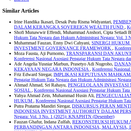
Similar Articles
Irine Handika Ikasari, Desak Putu Risma Widyantari,
PEMBEN
DALAM KERANGKA SOVEREIGN WEALTH FUND
,
K
Shofi Munawwir Effendi, Muhammad Anshori, Cipta Setiadi B
Hukum Tata Negara dan Hukum Administrasi Negara: Vol. 3
Muhammad Fauzan, Enny Dwi Cahyani,
SINERGI HUKUM
INVESTMENT GOVERNANCE FRAMEWORK
,
Konfere
Moza Fausta, Aji Purnomo,
TRANSPARANSI DAN AKUNT
Konferensi Nasional Asosiasi Pengajar Hukum Tata Negara 
Ade Angelia Yusniar Marbun, Prasetyo Adi Nugroho,
DANAN
KEKAYAAN NEGARA INDONESIA
,
Konferensi Nasiona
Friz Edward Siregar,
IMPLIKASI KEPUTUSAN MAHKAM
Pengajar Hukum Tata Negara dan Hukum Administrasi Negar
Ahmad Ahmad, Sri Rahayu,
PENGELOLAAN INVESTASI 
SOSIAL
,
Konferensi Nasional Asosiasi Pengajar Hukum Tat
Yahya Ahmad Zein, Muhammad Husin Ali,
PENGECUALIAN
HUKUM
,
Konferensi Nasional Asosiasi Pengajar Hukum Ta
Putra Pratama Mandiri Siregar,
DISKURSUS PERAN MENT
INDONESIA INVESTMENT AUTHORITY DALAM PE
Negara: Vol. 3 No. 1 (2025): KNAPHTN (Desember)
Fauzan Ghafur, Indana Zulfah,
REKONSTRUKSI HUKUM A
PERBANDINGAN ANTARA INDONESIA, MALAYSIA,