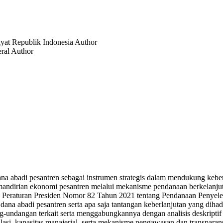
kyat Republik Indonesia
Author
eral
Author
ana abadi pesantren sebagai instrumen strategis dalam mendukung kebe
mandirian ekonomi pesantren melalui mekanisme pendanaan berkelanjut
Peraturan Presiden Nomor 82 Tahun 2021 tentang Pendanaan Penyelen
 dana abadi pesantren serta apa saja tantangan keberlanjutan yang dih
ng-undangan terkait serta menggabungkannya dengan analisis deskriptif 
asi, kapasitas manajerial, serta mekanisme pengawasan dan transparansi 