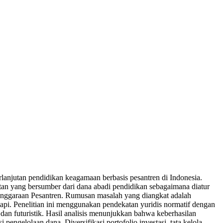
rlanjutan pendidikan keagamaan berbasis pesantren di Indonesia.
an yang bersumber dari dana abadi pendidikan sebagaimana diatur
ggaraan Pesantren. Rumusan masalah yang diangkat adalah
adapi. Penelitian ini menggunakan pendekatan yuridis normatif dengan
dan futuristik. Hasil analisis menunjukkan bahwa keberhasilan
pengelolaan dana. Diversifikasi portofolio investasi, tata kelola