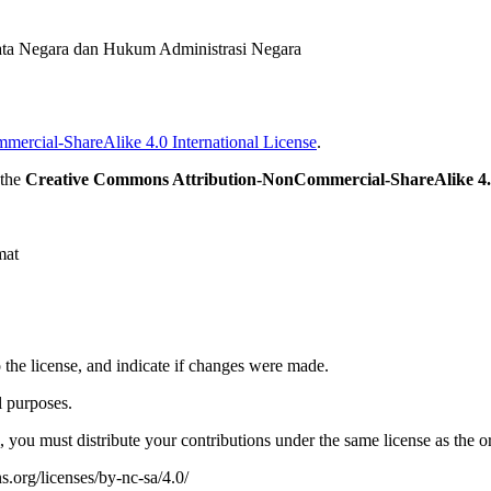
ata Negara dan Hukum Administrasi Negara
ercial-ShareAlike 4.0 International License
.
 the
Creative Commons Attribution-NonCommercial-ShareAlike 4.0
mat
o the license, and indicate if changes were made.
l purposes.
, you must distribute your contributions under the same license as the or
s.org/licenses/by-nc-sa/4.0/