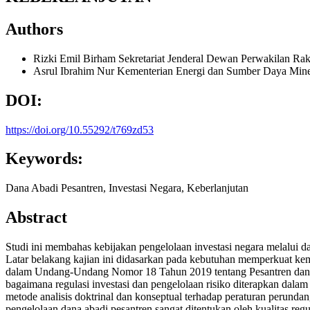
Authors
Rizki Emil Birham
Sekretariat Jenderal Dewan Perwakilan Ra
Asrul Ibrahim Nur
Kementerian Energi dan Sumber Daya Min
DOI:
https://doi.org/10.55292/t769zd53
Keywords:
Dana Abadi Pesantren, Investasi Negara, Keberlanjutan
Abstract
Studi ini membahas kebijakan pengelolaan investasi negara melalui d
Latar belakang kajian ini didasarkan pada kebutuhan memperkuat ke
dalam Undang-Undang Nomor 18 Tahun 2019 tentang Pesantren dan 
bagaimana regulasi investasi dan pengelolaan risiko diterapkan dalam
metode analisis doktrinal dan konseptual terhadap peraturan perunda
pengelolaan dana abadi pesantren sangat ditentukan oleh kualitas regul