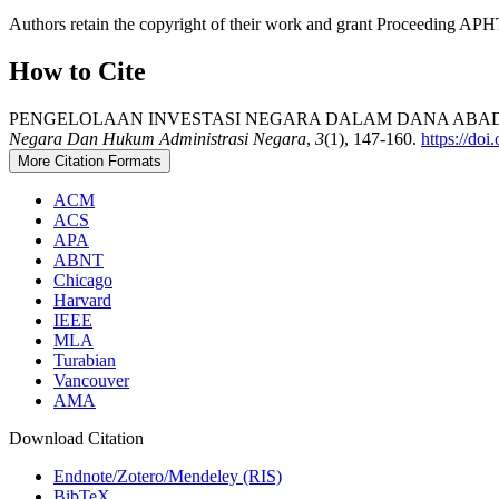
Authors retain the copyright of their work and grant Proceeding AP
How to Cite
PENGELOLAAN INVESTASI NEGARA DALAM DANA ABADI
Negara Dan Hukum Administrasi Negara
,
3
(1), 147-160.
https://do
More Citation Formats
ACM
ACS
APA
ABNT
Chicago
Harvard
IEEE
MLA
Turabian
Vancouver
AMA
Download Citation
Endnote/Zotero/Mendeley (RIS)
BibTeX