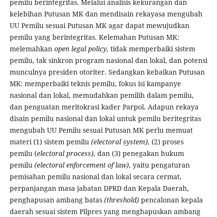
pemilu berintegritas. Melalui analisis kekurangan dan
kelebihan Putusan MK dan mendisain rekayasa mengubah
UU Pemilu sesuai Putusan MK agar dapat mewujudkan
pemilu yang berintegritas. Kelemahan Putusan MK:
melemahkan
open legal policy
, tidak memperbaiki sistem
pemilu, tak sinkron program nasional dan lokal, dan potensi
munculnya presiden otoriter. Sedangkan kebaikan Putusan
MK: memperbaiki teknis pemilu, fokus isi kampanye
nasional dan lokal, memudahkan pemilih dalam pemilu,
dan penguatan meritokrasi kader Parpol. Adapun rekaya
disain pemilu nasional dan lokal untuk pemilu beritegritas
mengubah UU Pemilu sesuai Putusan MK perlu memuat
materi (1) sistem pemilu
(electoral system)
, (2) proses
pemilu (
electoral process),
dan (3) penegakan hukum
pemilu
(electoral enforcement of law)
, yaitu pengaturan
pemisahan pemilu nasional dan lokal secara cermat,
perpanjangan masa jabatan DPRD dan Kepala Daerah,
penghapusan ambang batas
(threshold)
pencalonan kepala
daerah sesuai sistem Pilpres yang menghapuskan ambang