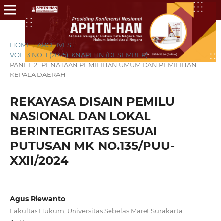
HOME
/
ARCHIVES
/
VOL. 3 NO. 1 (2025): KNAPHTN (DESEMBER)
/
PANEL 2 : PENATAAN PEMILIHAN UMUM DAN PEMILIHAN
KEPALA DAERAH
REKAYASA DISAIN PEMILU
NASIONAL DAN LOKAL
BERINTEGRITAS SESUAI
PUTUSAN MK NO.135/PUU-
XXII/2024
Agus Riewanto
Fakultas Hukum, Universitas Sebelas Maret Surakarta