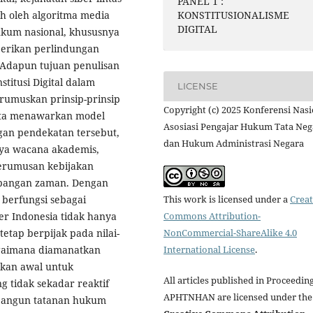
PANEL 1 :
ah oleh algoritma media
KONSTITUSIONALISME
DIGITAL
ukum nasional, khususnya
rikan perlindungan
. Adapun tujuan penulisan
titusi Digital dalam
LICENSE
rumuskan prinsip-prinsip
Copyright (c) 2025 Konferensi Nasi
erta menawarkan model
Asosiasi Pengajar Hukum Tata Neg
ngan pendekatan tersebut,
dan Hukum Administrasi Negara
ya wacana akademis,
perumusan kebijakan
mbangan zaman. Dengan
t berfungsi sebagai
This work is licensed under a
Creat
r Indonesia tidak hanya
Commons Attribution-
etap berpijak pada nilai-
NonCommercial-ShareAlike 4.0
agaimana diamanatkan
International License
.
jakan awal untuk
All articles published in Proceedin
tidak sekadar reaktif
APHTNHAN are licensed under the
bangun tatanan hukum