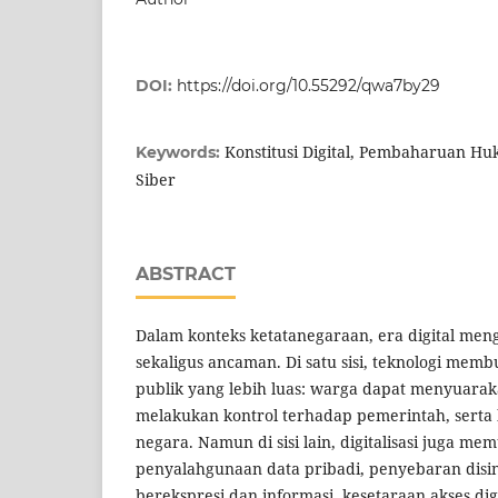
DOI:
https://doi.org/10.55292/qwa7by29
Konstitusi Digital, Pembaharuan H
Keywords:
Siber
ABSTRACT
Dalam konteks ketatanegaraan, era digital me
sekaligus ancaman. Di satu sisi, teknologi memb
publik yang lebih luas: warga dapat menyuara
melakukan kontrol terhadap pemerintah, serta b
negara. Namun di sisi lain, digitalisasi juga m
penyalahgunaan data pribadi, penyebaran disi
berekspresi dan informasi, kesetaraan akses digi