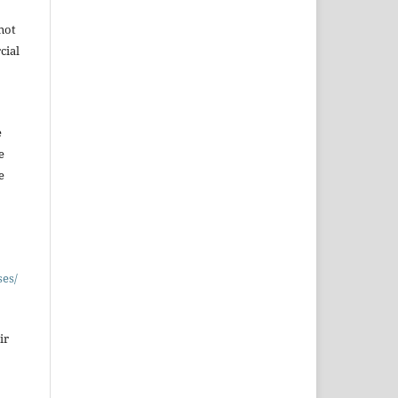
not
cial
e
e
e
ses/
ir