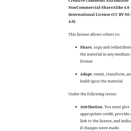
Creative Commons Attribution-
NonCommercial-ShareAlike 4.0
International License (CC BY-NC
4.0)
.
This license allows others to:
Share.
copy and redistribut
the material in any medium 
format
Adapt.
remix, transform, a
build upon the material
Under the following terms:
Attribution.
You must give
appropriate credit, provide 
link to the license, and indic
if changes were made.