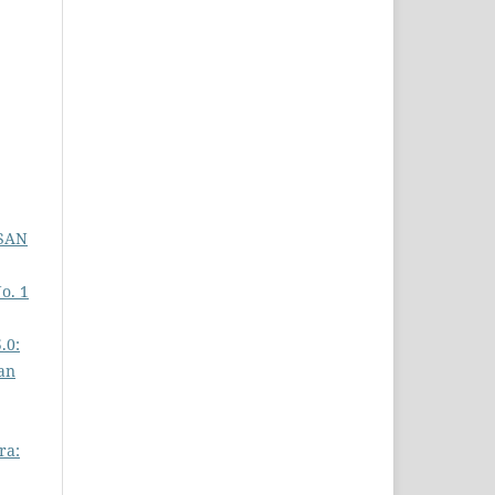
SAN
o. 1
.0:
an
ra: