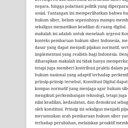
negara, hingga polarisasi politik yang diperpar
sosial. Tantangan ini memperlihatkan bahwa h
hukum siber, belum sepenuhnya mampu membe
sekaligus memastikan keadilan di ruang digital
makalah ini adalah untuk menelaah urgensi Kons
konteks pembaruan hukum siber Indonesia, me
dasar yang dapat menjadi pijakan normatif, s
implementasi yang realistis bagi Indonesia. De
diharapkan makalah ini tidak hanya memperka
tetapi juga memberi kontribusi praktis dalam 
hukum nasional yang adaptif terhadap perke
prinsip-prinsip tersebut, Konstitusi Digital dapa
kompas normatif yang menjaga agar hukum sibe
mengikuti perkembangan teknologi, tetapi juga t
nilai keadilan, kedaulatan, dan demokrasi seb
oleh konstitusi. Prinsip ini sekaligus menjadi pi
merumuskan arah pembaruan hukum siber yang 
terhadap perubahan, melainkan proaktif mem