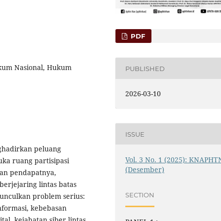
PDF
ukum Nasional, Hukum
PUBLISHED
2026-03-10
ISSUE
nghadirkan peluang
Vol. 3 No. 1 (2025): KNAPHT
uka ruang partisipasi
(Desember)
kan pendapatnya,
erjejaring lintas batas
SECTION
emunculkan problem serius:
nformasi, kebebasan
tal, kejahatan siber lintas