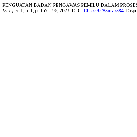
PENGUATAN BADAN PENGAWAS PEMILU DALAM PROSE
[S. l.]
, v. 1, n. 1, p. 165–196, 2023. DOI:
10.55292/88mv5884
. Disp