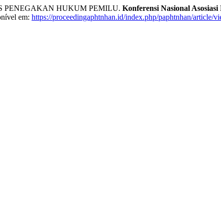
S PENEGAKAN HUKUM PEMILU.
Konferensi Nasional Asosia
onível em:
https://proceedingaphtnhan.id/index.php/paphtnhan/article/v