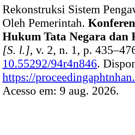
Rekonstruksi Sistem Penga
Oleh Pemerintah.
Konferen
Hukum Tata Negara dan 
[S. l.]
, v. 2, n. 1, p. 435–4
10.55292/94r4n846
. Dispo
https://proceedingaphtnhan
Acesso em: 9 aug. 2026.